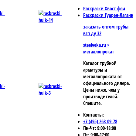
Раскраски Хвост феи
Раскраски Гуррен-Лаганн
заказать оптом трубы
вгп ду 32
steelveka.ru >
металлопрокат
Каталог
трубной
арматуры и
металлопроката
от
официального дилера.
Цены ниже, чем у
производителей.
Спешите.
Контакты:
+7 (495) 268-09-78
Пн-Чт: 9:00-18:00
Пт: 9:00-17:00