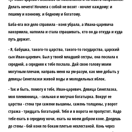
Делать нечего! Ночлега с собой не возят - ночлег каждому: и
пешему и конному, и бедному и богатому.
Баба-яга все дело справила - коня убрала, а Ивана-царевича
накормила, напоила и стала спрашивать, кто он да откуда и куда
путь держит.
- Я, бабушка, такого-то царства, такого-то государства, царский
сын Иван-царевич. Был у твоей младшей сестры, она послала к
середней, а середняя к тебе послала. Дай свою голову моим
могутным плечам, направь меня на ум-разум, как мне добыть у
девицы Синеглазки живой воды и молодильных яблок.
- Так и быть, помогу я тебе, Иван-царевич. Девица Синеглазка,
моя племянница, - сильная и могучая богатырка. Вокруг ее
царства - стена три сажени вышины, сажень толщины, у ворот
стража - тридцать богатырей. Тебя и в ворота не пропустят. Надо
тебе ехать в середину ночи, ехать на моем добром коне. Доедешь
до стены - бей коня по бокам плетью нехлестаной. Конь через