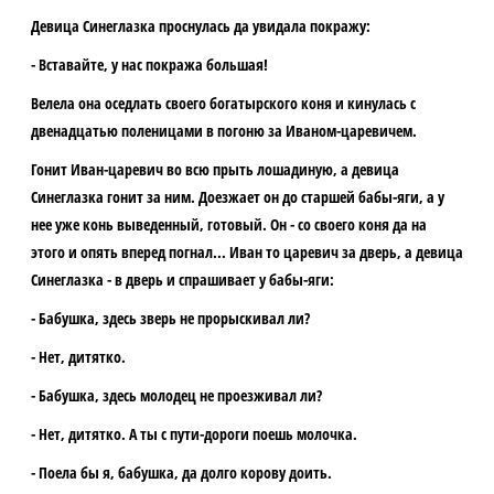
Девица Синеглазка проснулась да увидала покражу:
- Вставайте, у нас покража большая!
Велела она оседлать своего богатырского коня и кинулась с
двенадцатью поленицами в погоню за Иваном-царевичем.
Гонит Иван-царевич во всю прыть лошадиную, а девица
Синеглазка гонит за ним. Доезжает он до старшей бабы-яги, а у
нее уже конь выведенный, готовый. Он - со своего коня да на
этого и опять вперед погнал... Иван то царевич за дверь, а девица
Синеглазка - в дверь и спрашивает у бабы-яги:
- Бабушка, здесь зверь не прорыскивал ли?
- Нет, дитятко.
- Бабушка, здесь молодец не проезживал ли?
- Нет, дитятко. А ты с пути-дороги поешь молочка.
- Поела бы я, бабушка, да долго корову доить.