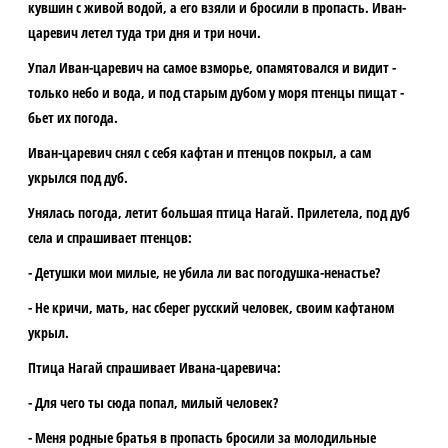
кувшин с живой водой, а его взяли и бросили в пропасть. Иван-
царевич летел туда три дня и три ночи.
Упал Иван-царевич на самое взморье, опамятовался и видит -
только небо и вода, и под старым дубом у моря птенцы пищат -
бьет их погода.
Иван-царевич снял с себя кафтан и птенцов покрыл, а сам
укрылся под дуб.
Унялась погода, летит большая птица Нагай. Прилетела, под дуб
села и спрашивает птенцов:
- Детушки мои милые, не убила ли вас погодушка-ненастье?
- Не кричи, мать, нас сберег русский человек, своим кафтаном
укрыл.
Птица Нагай спрашивает Ивана-царевича:
- Для чего ты сюда попал, милый человек?
- Меня родные братья в пропасть бросили за молодильные