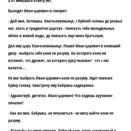
а от меньшого ответу нет.
Выходит Иван-царевич и говорит:
- Дай мне, батюшка, благословеньице, с буйной головы до резвых
ног, ехать в тридесятое царство - поискать тебе молодильных
яблок и живой воды, да поискать еще моих братьецев.
Дал ему царь благословеньице. Пошел Иван-царевич в конюший
двор - выбрать себе коня по разуму. На которого коня ни
взглянет, тот дрожит, на которого руку положит - тот с ног
валится...
Не мог выбрать Иван-царевич коня по разуму. Идет повесил
буйну голову. Навстречу ему бабушка-задворенка.
- Здравствуй, дитятко, Иван-царевич! Что ходишь кручинен-
печален?
- Как же мне, бабушка, не печалиться - не могу найти коня по
разуму.
- Давно бы ты меня спросил. Добрый конь стоит закованный в