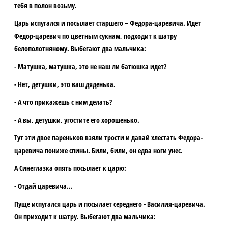
тебя в полон возьму.
Царь испугался и посылает старшего – Федора-царевича. Идет
Федор-царевич по цветным сукнам, подходит к шатру
белополотняному. Выбегают два мальчика:
- Матушка, матушка, это не наш ли батюшка идет?
- Нет, детушки, это ваш дяденька.
- А что прикажешь с ним делать?
- А вы, детушки, угостите его хорошенько.
Тут эти двое пареньков взяли трости и давай хлестать Федора-
царевича пониже спины. Били, били, он едва ноги унес.
А Синеглазка опять посылает к царю:
- Отдай царевича...
Пуще испугался царь и посылает середнего - Василия-царевича.
Он приходит к шатру. Выбегают два мальчика: