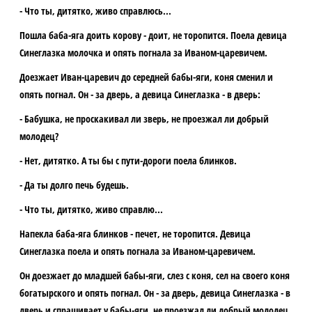
- Что ты, дитятко, живо справлюсь...
Пошла баба-яга доить корову - доит, не торопится. Поела девица
Синеглазка молочка и опять погнала за Иваном-царевичем.
Доезжает Иван-царевич до середней бабы-яги, коня сменил и
опять погнал. Он - за дверь, а девица Синеглазка - в дверь:
- Бабушка, не проскакивал ли зверь, не проезжал ли добрый
молодец?
- Нет, дитятко. А ты бы с пути-дороги поела блинков.
- Да ты долго печь будешь.
- Что ты, дитятко, живо справлю...
Напекла баба-яга блинков - печет, не торопится. Девица
Синеглазка поела и опять погнала за Иваном-царевичем.
Он доезжает до младшей бабы-яги, слез с коня, сел на своего коня
богатырского и опять погнал. Он - за дверь, девица Синеглазка - в
дверь и спрашивает у бабы-яги, не проезжал ли добрый молодец.