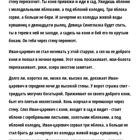
стену перескочит. Ты коня привяжи и иди в сад. Увидишь яблоню
с молодильными яблоками, а под яблоней колодец. Три яблока
сорви, а больше не бери. И зачерпни из колодца живой воды
кувшинец о двенадцати рылец. Девица Синеглазка будет спать,
ты в терем к ней не заходи, а садись на коня и бей его по крутым
бокам. Он тебя через стену перенесет.
Иван-царевич не стал ночевать у этой старухи, а сел на ее доброго
коня и поехал в ночное время. Этот конь поскакивает, мхи-болота
перескакивает, реки, озера хвостом заметает.
Долго ли, коротко ли, низко ли, высоко ли, доезжает Иван-
царевич в середине ночи до высокой стены. У ворот стража спит -
тридцать могучих богатырей. Прижимает он своего доброго коня,
бьет его плетью нехлестаной. Конь осерчал и перемахнул через
стену. Слез Иван-царевич с коня, входит в сад и видит - стоит
яблоня с серебряными листьями, золотыми яблоками, а под
яблоней колодец. Иван-царевич сорвал три яблока, а больше не
стал брать да зачерпнул из колодца живой воды кувшинец о