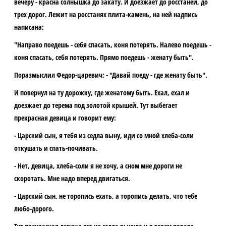
вечеру - красна солнышка до закату. И доезжает до росстаней, до
трех дорог. Лежит на росстанях плита-камень, на ней надпись
написана:
"Направо поедешь - себя спасать, коня потерять. Налево поедешь -
коня спасать, себя потерять. Прямо поедешь - женату быть".
Поразмыслил Федор-царевич: - "Давай поеду - где женату быть".
И повернул на ту дорожку, где женатому быть. Ехал, ехал и
доезжает до терема под золотой крышей. Тут выбегает
прекрасная девица и говорит ему:
- Царский сын, я тебя из седла выну, иди со мной хлеба-соли
откушать и спать-почивать.
- Нет, девица, хлеба-соли я не хочу, а сном мне дороги не
скоротать. Мне надо вперед двигаться.
- Царский сын, не торопись ехать, а торопись делать, что тебе
любо-дорого.