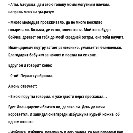
- А ты, бабушка, дай свою голову моим могутным плечам,
направь меня на ум-разум.
- Много молодцев проезживало, да не много вежливо
говаривало. Возьми, дитятко, моего коня. Мой конь будет
бойчее, довезет он тебя до моей середней сестры, она тебя научит.
Иван-царевич поутру встает ранехонько, умывается белешенько.
Благодарит бабу-ягу за ночлег и поехал на ее коне.
Вдруг он и говорит коню:
- Стой! Перчатку обронил.
А конь отвечает:
- В кою пору ты говорил, я уже двести верст проскакал...
Едет Иван-царевич близко ли, далеко ли. День до ночи
коротается. И завидел он впереди избушку на курьей ножке, об
одном окошке.
- Избушка, избушка, повернись к лесу задом, ко мне передом! Как