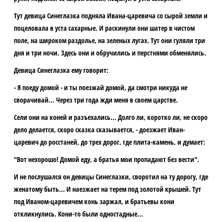
Тут девица Синеглазка подняла Ивана-царевича со сырой земли и
поцеловала в уста сахарные. И раскинули они шатер в чистом
поле, на широком раздолье, на зеленых лугах. Тут они гуляли три
дня и три ночи. Здесь они и обручились и перстнями обменялись.
Девица Синеглазка ему говорит:
- Я поеду домой - и ты поезжай домой, да смотри никуда не
сворачивай... Через три года жди меня в своем царстве.
Сели они на коней и разъехались... Долго ли, коротко ли, не скоро
дело делается, скоро сказка сказывается, - доезжает Иван-
царевич до росстаней, до трех дорог, где плита-камень, и думает:
"Вот нехорошо! Домой еду, а братья мои пропадают без вести".
И не послушался он девицы Синеглазки, своротил на ту дорогу, где
женатому быть... И наезжает на терем под золотой крышей. Тут
под Иваном-царевичем конь заржал, и братьевы кони
откликнулись. Кони-то были одностадные...