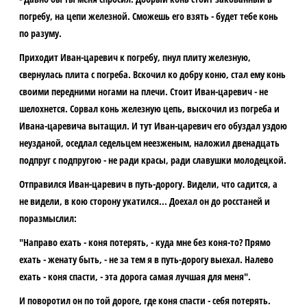
погребу, на цепи железной. Сможешь его взять - будет тебе конь
по разуму.
Приходит Иван-царевич к погребу, пнул плиту железную,
свернулась плита с погреба. Вскочил ко добру коню, стал ему конь
своими передними ногами на плечи. Стоит Иван-царевич - не
шелохнется. Сорвал конь железную цепь, выскочил из погреба и
Ивана-царевича вытащил. И тут Иван-царевич его обуздал уздою
неузданой, оседлал седельцем неезженым, наложил двенадцать
подпруг с подпругою - не ради красы, ради славушки молодецкой.
Отправился Иван-царевич в путь-дорогу. Видели, что садится, а
не видели, в кою сторону укатился... Доехал он до росстаней и
поразмыслил:
"Направо ехать - коня потерять, - куда мне без коня-то? Прямо
ехать - женату быть, - не за тем я в путь-дорогу выехал. Налево
ехать - коня спасти, - эта дорога самая лучшая для меня".
И поворотил он по той дороге, где коня спасти - себя потерять.