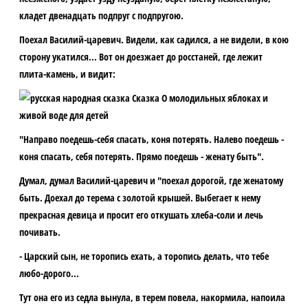
кладет двенадцать подпруг с подпругою.
Поехал Василий-царевич. Видели, как садился, а не видели, в кою
сторону укатился... Вот он доезжает до росстаней, где лежит
плита-камень, и видит:
"Направо поедешь-себя спасать, коня потерять. Налево поедешь -
коня спасать, себя потерять. Прямо поедешь - женату быть".
Думал, думал Василий-царевич и "поехал дорогой, где женатому
быть. Доехал до терема с золотой крышей. Выбегает к нему
прекрасная девица и просит его откушать хлеба-соли и лечь
почивать.
- Царский сын, не торопись ехать, а торопись делать, что тебе
любо-дорого...
Тут она его из седла вынула, в терем повела, накормила, напоила