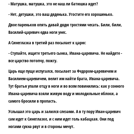
- Матушка, матушка, это не наш ли батюшка идет?
- Нет, детушки, это ваш дяденька. Угостите его хорошенько.
Двое пареньков опять давай дядю тростями чесать. Били, били,
Василий-царевич едва ноги унес.
А Синеглазка в третий раз посылает к царю:
- Ступайте, ищите третьего сынка, Ивана-царевича. Не найдете -
все царство потопчу, пожгу.
Царь еще пуще испугался, посылает за Федором-царевичем и
Василием-царевичем, велит им найти брата, Ивана-царевича.
Тут братья упали отцу в ноги и во всем повинились: как у сонного
Ивана-царевича взяли живую воду и молодильные яблоки, а
самого бросили в пропасть.
Услышал это царь и залился слезами. А в ту пору Иван-царевич
сам идет к Синеглазке, и с ним идет голь кабацкая. Они под
ногами сукна рвут и в стороны мечут.