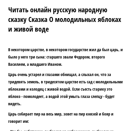
Читать онлайн русскую народную
сказку Сказка О молодильных яблоках
и живой воде
В некотором царстве, в некотором государстве жил да был царь, и
было у него три сына: старшего звали Федором, второго
Василием, а младшего Иваном.
Царь очень устарел и глазами обнищал, а слыхал он, что за
тридевять земель, в тридесятом царстве есть сад с молодильными
яблоками и колодец с живой водой. Если съесть старику это
яблоко - помолодеет, а водой этой умыть глаза слепцу - будет
видеть.
Царь собирает пир на весь мир, зовет на пир князей и бояр и
говорит им: