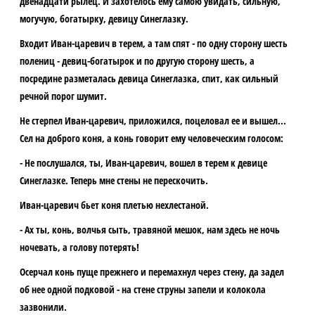
двенадцати рылец. И захотелось ему самою увидать, сильную,
могучую, богатырку, девицу Синеглазку.
Входит Иван-царевич в терем, а там спят - по одну сторону шесть
полениц - девиц-богатырок и по другую сторону шесть, а
посредине разметалась девица Синеглазка, спит, как сильный
речной порог шумит.
Не стерпел Иван-царевич, приложился, поцеловал ее и вышел...
Сел на доброго коня, а конь говорит ему человеческим голосом:
- Не послушался, ты, Иван-царевич, вошел в терем к девице
Синеглазке. Теперь мне стены не перескочить.
Иван-царевич бьет коня плетью нехлестаной.
- Ах ты, конь, волчья сыть, травяной мешок, нам здесь не ночь
ночевать, а голову потерять!
Осерчал конь пуще прежнего и перемахнул через стену, да задел
об нее одной подковой - на стене струны запели и колокола
зазвонили.