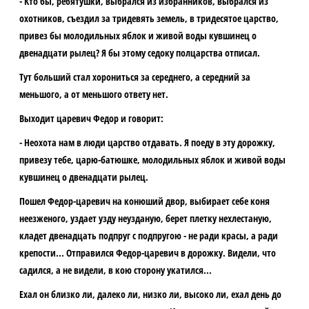
- Кто бы, ребятушки, выбрался из избранников, выбрался из
охотников, съездил за тридевять земель, в тридесятое царство,
привез бы молодильных яблок и живой воды кувшинец о
двенадцати рылец? Я бы этому седоку полцарства отписал.
Тут больший стал хорониться за середнего, а середний за
меньшого, а от меньшого ответу нет.
Выходит царевич Федор и говорит:
- Неохота нам в люди царство отдавать. Я поеду в эту дорожку,
привезу тебе, царю-батюшке, молодильных яблок и живой воды
кувшинец о двенадцати рылец.
Пошел Федор-царевич на конюший двор, выбирает себе коня
неезженого, уздает узду неузданую, берет плетку нехлестаную,
кладет двенадцать подпруг с подпругою - не ради красы, а ради
крепости... Отправился Федор-царевич в дорожку. Видели, что
садился, а не видели, в кою сторону укатился...
Ехал он близко ли, далеко ли, низко ли, высоко ли, ехал день до