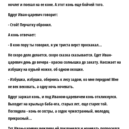
ночлег и поехал на ее коне. А этот конь еще бойчей того.
Вдруг Иван-царевич говорит:
- Стой! Перчатку обронил.
А конь отвечает:
- В кою пору ты говорил, я уж триста верст проскакал...
Не скоро дело делается, скоро сказка сказывается. Едет Иван-
царевич день до вечера - красна солнышка до закату. Наезжает на
избушку на курьей ножке, об одном окошке.
- Избушка, избушка, обернись к лесу задом, ко мне передом! Мне
не век вековать, а одну ночь ночевать.
Вдруг заржал конь, и под Иваном-царевичем конь откликнулся.
Выходит на крыльцо баба-яга, старых лет, еще старее той.
Поглядела - конь ее сестры, а седок чужестранный, молодец
прекрасный...
Тут Иван-царевич вежливо ей поклонился и ночевать попросился.