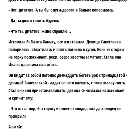
- Нет, дитятко. А ты бы с пути-дороги в баньке попарилась.
- Да ты долго топить будешь.
- Что ты, дитятко, живо справлю...
Истопила баба-яга баньку, все изготовила. Девица Синеглазка
попарилась, обкатилась и опять погнала в сугон. Конь ее с горки
на горку поскакивает, реки, озера хвостом заметает. Стала она
Ивана-царевича настигать.
Он видит за собой погоню: двенадцать богатырок с тринадцатой -
девицей Синеглазкой - ладят на него наехать, с плеч голову снять.
Стал он коня приостанавливать, девица Синеглазка наскакивает
и кричит ему:
- Что ж ты, вор, без спросу из моего колодца пил да колодец не
прикрыл!
А он ей: