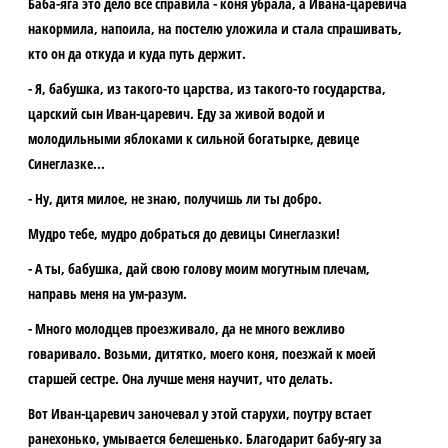
Баба-яга это дело все справила - коня убрала, а Ивана-царевича
накормила, напоила, на постелю уложила и стала спрашивать,
кто он да откуда и куда путь держит.
- Я, бабушка, из такого-то царства, из такого-то государства,
царский сын Иван-царевич. Еду за живой водой и
молодильными яблоками к сильной богатырке, девице
Синеглазке...
- Ну, дитя милое, не знаю, получишь ли ты добро.
Мудро тебе, мудро добраться до девицы Синеглазки!
- А ты, бабушка, дай свою голову моим могутным плечам,
направь меня на ум-разум.
- Много молодцев проезживало, да не много вежливо
говаривало. Возьми, дитятко, моего коня, поезжай к моей
старшей сестре. Она лучше меня научит, что делать.
Вот Иван-царевич заночевал у этой старухи, поутру встает
ранехонько, умывается белешенько. Благодарит бабу-ягу за