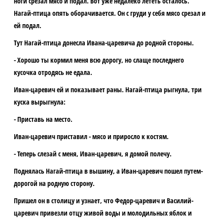
ноги срезал мясо и подал. Вот уже недалеко лететь осталось.
Нагай-птица опять оборачивается. Он с груди у себя мясо срезал и
ей подал.
Тут Нагай-птица донесла Ивана-царевича до родной стороны.
- Хорошо ты кормил меня всю дорогу, но слаще последнего
кусочка отродясь не едала.
Иван-царевич ей и показывает раны. Нагай-птица рыгнула, три
куска вырыгнула:
- Приставь на место.
Иван-царевич приставил - мясо и приросло к костям.
- Теперь слезай с меня, Иван-царевич, я домой полечу.
Поднялась Нагай-птица в вышину, а Иван-царевич пошел путем-
дорогой на родную сторону.
Пришел он в столицу и узнает, что Федор-царевич и Василий-
царевич привезли отцу живой воды и молодильных яблок и