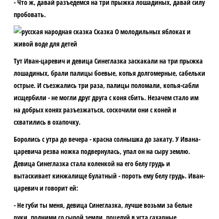
- Что ж, давай разъедемся на три прыжка лошадиных, давай силу
пробовать.
Тут Иван-царевич и девица Синеглазка заскакали на три прыжка
лошадиных, брали палицы боевые, копья долгомерные, сабельки
острые. И съезжались три раза, палицы поломали, копья-сабли
исщербили - не могли друг друга с коня сбить. Незачем стало им
на добрых конях разъезжаться, соскочили они с коней и
схватились в охапочку.
Боролись с утра до вечера - красна солнышка до закату. У Ивана-
царевича резва ножка подвернулась, упал он на сыру землю.
Девица Синеглазка стала коленкой на его белу грудь и
вытаскивает кинжалище булатный - пороть ему белу грудь. Иван-
царевич и говорит ей:
- Не губи ты меня, девица Синеглазка, лучше возьми за белые
руки, подними со сырой земли, поцелуй в уста сахарные.