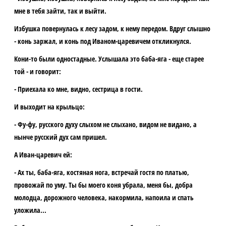
мне в тебя зайти, так и выйти.
Избушка повернулась к лесу задом, к нему передом. Вдруг слышно
- конь заржал, и конь под Иваном-царевичем откликнулся.
Кони-то были одностадные. Услышала это баба-яга - еще старее
той - и говорит:
- Приехала ко мне, видно, сестрица в гости.
И выходит на крыльцо:
- Фу-фу, русского духу слыхом не слыхано, видом не видано, а
нынче русский дух сам пришел.
А Иван-царевич ей:
- Ах ты, баба-яга, костяная нога, встречай гостя по платью,
провожай по уму. Ты бы моего коня убрала, меня бы, добра
молодца, дорожного человека, накормила, напоила и спать
уложила...