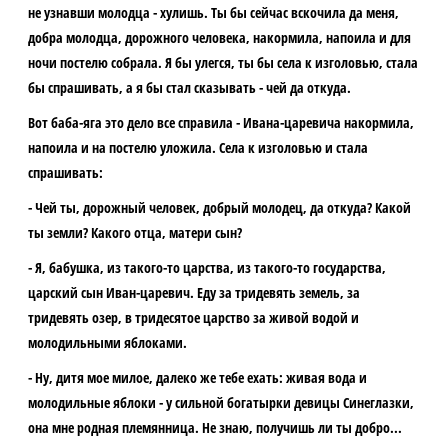
не узнавши молодца - хулишь. Ты бы сейчас вскочила да меня,
добра молодца, дорожного человека, накормила, напоила и для
ночи постелю собрала. Я бы улегся, ты бы села к изголовью, стала
бы спрашивать, а я бы стал сказывать - чей да откуда.
Вот баба-яга это дело все справила - Ивана-царевича накормила,
напоила и на постелю уложила. Села к изголовью и стала
спрашивать:
- Чей ты, дорожный человек, добрый молодец, да откуда? Какой
ты земли? Какого отца, матери сын?
- Я, бабушка, из такого-то царства, из такого-то государства,
царский сын Иван-царевич. Еду за тридевять земель, за
тридевять озер, в тридесятое царство за живой водой и
молодильными яблоками.
- Ну, дитя мое милое, далеко же тебе ехать: живая вода и
молодильные яблоки - у сильной богатырки девицы Синеглазки,
она мне родная племянница. Не знаю, получишь ли ты добро...