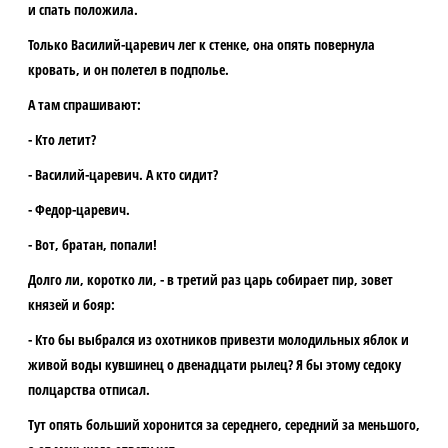
и спать положила.
Только Василий-царевич лег к стенке, она опять повернула
кровать, и он полетел в подполье.
А там спрашивают:
- Кто летит?
- Василий-царевич. А кто сидит?
- Федор-царевич.
- Вот, братан, попали!
Долго ли, коротко ли, - в третий раз царь собирает пир, зовет
князей и бояр:
- Кто бы выбрался из охотников привезти молодильных яблок и
живой воды кувшинец о двенадцати рылец? Я бы этому седоку
полцарства отписал.
Тут опять больший хоронится за середнего, середний за меньшого,