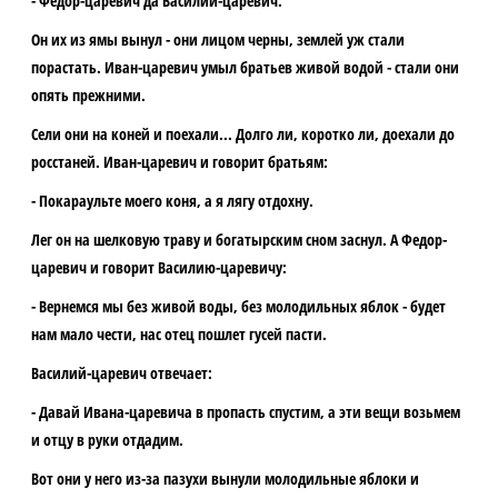
- Федор-царевич да Василий-царевич.
Он их из ямы вынул - они лицом черны, землей уж стали
порастать. Иван-царевич умыл братьев живой водой - стали они
опять прежними.
Сели они на коней и поехали... Долго ли, коротко ли, доехали до
росстаней. Иван-царевич и говорит братьям:
- Покараульте моего коня, а я лягу отдохну.
Лег он на шелковую траву и богатырским сном заснул. А Федор-
царевич и говорит Василию-царевичу:
- Вернемся мы без живой воды, без молодильных яблок - будет
нам мало чести, нас отец пошлет гусей пасти.
Василий-царевич отвечает:
- Давай Ивана-царевича в пропасть спустим, а эти вещи возьмем
и отцу в руки отдадим.
Вот они у него из-за пазухи вынули молодильные яблоки и