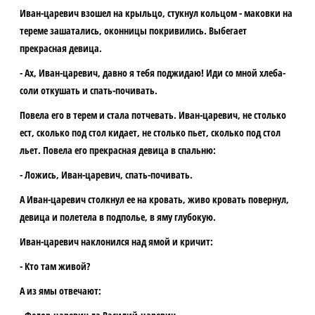
Иван-царевич взошел на крыльцо, стукнул кольцом - маковки на
тереме зашатались, оконницы покривились. Выбегает
прекрасная девица.
- Ах, Иван-царевич, давно я тебя поджидаю! Иди со мной хлеба-
соли откушать и спать-почивать.
Повела его в терем и стала потчевать. Иван-царевич, не столько
ест, сколько под стол кидает, не столько пьет, сколько под стол
льет. Повела его прекрасная девица в спальню:
- Ложись, Иван-царевич, спать-почивать.
А Иван-царевич столкнул ее на кровать, живо кровать повернул,
девица и полетела в подполье, в яму глубокую.
Иван-царевич наклонился над ямой и кричит:
- Кто там живой?
А из ямы отвечают: