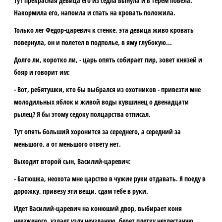
Тут прекрасная девица его из седла вынула и в терем повела.
Накормила его, напоила и спать на кровать положила.
Только лег Федор-царевич к стенке, эта девица живо кровать
повернула, он и полетел в подполье, в яму глубокую...
Долго ли, коротко ли, - царь опять собирает пир, зовет князей и
бояр и говорит им:
- Вот, ребятушки, кто бы выбрался из охотников - привезти мне
молодильных яблок и живой воды кувшинец о двенадцати
рылец? Я бы этому седоку полцарства отписал.
Тут опять больший хоронится за середнего, а середний за
меньшого, а от меньшого ответу нет.
Выходит второй сын, Василий-царевич:
- Батюшка, неохота мне царство в чужие руки отдавать. Я поеду в
дорожку, привезу эти вещи, сдам тебе в руки.
Идет Василий-царевич на конюший двор, выбирает коня
неезженого, уздает узду неузданую, берет плетку нехлестаную,