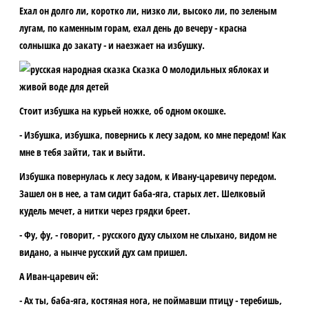
Ехал он долго ли, коротко ли, низко ли, высоко ли, по зеленым
лугам, по каменным горам, ехал день до вечеру - красна
солнышка до закату - и наезжает на избушку.
Стоит избушка на курьей ножке, об одном окошке.
- Избушка, избушка, повернись к лесу задом, ко мне передом! Как
мне в тебя зайти, так и выйти.
Избушка повернулась к лесу задом, к Ивану-царевичу передом.
Зашел он в нее, а там сидит баба-яга, старых лет. Шелковый
кудель мечет, а нитки через грядки бреет.
- Фу, фу, - говорит, - русского духу слыхом не слыхано, видом не
видано, а нынче русский дух сам пришел.
А Иван-царевич ей:
- Ах ты, баба-яга, костяная нога, не поймавши птицу - теребишь,