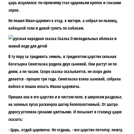
царь исцелился: по-прежнему стал здоровьем крепок и глазами
зорок.
Не пошел Иван-царевич к отцу, к матери, а собрал он пьяниц,
кабацкой голи и давай гулять по кабакам.
В ту пору за тридевять земель, в тридесятом царстве сильная
богатырка Синеглазка родила двух сыновей. Они растут не по
дням, а по часам. Скоро сказка сказывается, не скоро дело
делается - прошло три года. Синеглазка взяла сыновей, собрала
войско и пошла искать Ивана-царевича.
Пришла она в его царство и в чистом поле, в широком раздолье,
на зеленых лугах раскинула шатер белополотняный. От шатра
дорогу устелила сукнами цветными. И посылает в столицу царю
сказать:
- Царь, отдай царевича. Не отдашь, - все царство потопчу, пожгу,