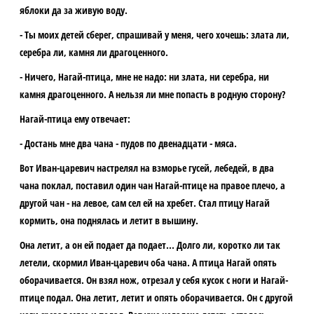
яблоки да за живую воду.
- Ты моих детей сберег, спрашивай у меня, чего хочешь: злата ли,
серебра ли, камня ли драгоценного.
- Ничего, Нагай-птица, мне не надо: ни злата, ни серебра, ни
камня драгоценного. А нельзя ли мне попасть в родную сторону?
Нагай-птица ему отвечает:
- Достань мне два чана - пудов по двенадцати - мяса.
Вот Иван-царевич настрелял на взморье гусей, лебедей, в два
чана поклал, поставил один чан Нагай-птице на правое плечо, а
другой чан - на левое, сам сел ей на хребет. Стал птицу Нагай
кормить, она поднялась и летит в вышину.
Она летит, а он ей подает да подает... Долго ли, коротко ли так
летели, скормил Иван-царевич оба чана. А птица Нагай опять
оборачивается. Он взял нож, отрезал у себя кусок с ноги и Нагай-
птице подал. Она летит, летит и опять оборачивается. Он с другой