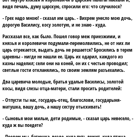
видя печаль, думу царскую, спросили его: что случилося?
- Грех надо мною! - сказал им царь. - Вихрем унесло мою дочь,
дорогую Василису, косу золотую, и не знаю - куда.
Рассказал все, как было. Пошел говор меж приезжими, и
князья и королевичи подумали-перемолвились, не от них ли
царь отрекается, выдать дочь не решается? Бросились в терем
царевны - нигде не нашли ее. Царь их одарил, каждого из
казны наделил; сели они на коней, он их с честью проводил;
светлые гости откланялись, по своим землям разъехались.
Два царевича молодые, братья удалые Василисы, золотой
косы, видя слезы отца-матери, стали просить родителей:
- Отпусти ты нас, государь-отец, благослови, государыня-
матушка, вашу дочь, а нашу сестру отыскивать!
- Сыновья мои милые, дети родимые, - сказал царь невесело, -
куда ж вы поедете?
- Поедем мы, батюшка, везде, куда путь лежит, куда птица