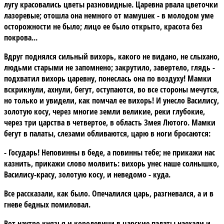
лугу красовались цветы разновидные. Царевна рвала цветочки
лазоревые; отошла она немного от мамушек - в молодом уме
осторожности не было; лицо ее было открыто, красота без
покрова...
Вдруг поднялся сильный вихорь, какого не видано, не слыхано,
людьми старыми не запомнено; закрутило, завертело, глядь -
подхватил вихорь царевну, понеслась она по воздуху! Мамки
вскрикнули, ахнули, бегут, оступаются, во все стороны мечутся,
но только и увидели, как помчал ее вихорь! И унесло Василису,
золотую косу, через многие земли великие, реки глубокие,
через три царства в четвертое, в область Змея Лютого. Мамки
бегут в палаты, слезами обливаются, царю в ноги бросаются:
- Государь! Неповинны в беде, а повинны тебе; не прикажи нас
казнить, прикажи слово молвить: вихорь унес наше солнышко,
Василису-красу, золотую косу, и неведомо - куда.
Все рассказали, как было. Опечалился царь, разгневался, а и в
гневе бедных помиловал.
Вот наутро князья и королевичи в царские палаты наехали и,