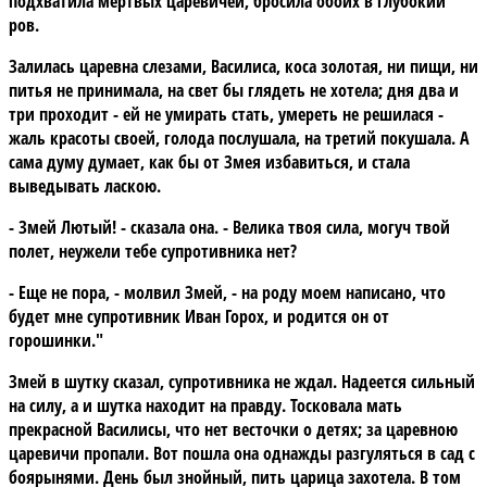
подхватила мертвых царевичей, бросила обоих в глубокий
ров.
Залилась царевна слезами, Василиса, коса золотая, ни пищи, ни
питья не принимала, на свет бы глядеть не хотела; дня два и
три проходит - ей не умирать стать, умереть не решилася -
жаль красоты своей, голода послушала, на третий покушала. А
сама думу думает, как бы от Змея избавиться, и стала
выведывать ласкою.
- Змей Лютый! - сказала она. - Велика твоя сила, могуч твой
полет, неужели тебе супротивника нет?
- Еще не пора, - молвил Змей, - на роду моем написано, что
будет мне супротивник Иван Горох, и родится он от
горошинки."
Змей в шутку сказал, супротивника не ждал. Надеется сильный
на силу, а и шутка находит на правду. Тосковала мать
прекрасной Василисы, что нет весточки о детях; за царевною
царевичи пропали. Вот пошла она однажды разгуляться в сад с
боярынями. День был знойный, пить царица захотела. В том