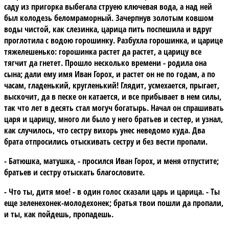
саду из пригорка выбегала струею ключевая вода, а над ней
был колодезь беломраморный. Зачерпнув золотым ковшом
воды чистой, как слезинка, царица пить поспешила и вдруг
проглотила с водою горошинку. Разбухла горошинка, и царице
тяжелешенько: горошинка растет да растет, а царицу все
тягчит да гнетет. Прошло несколько времени - родила она
сына; дали ему имя Иван Горох, и растет он не по годам, а по
часам, гладенький, кругленький! Глядит, усмехается, прыгает,
выскочит, да в песке он катается, и все прибывает в нем силы,
так что лет в десять стал могуч богатырь. Начал он спрашивать
царя и царицу, много ли было у него братьев и сестер, и узнал,
как случилось, что сестру вихорь унес неведомо куда. Два
брата отпросились отыскивать сестру и без вести пропали.
- Батюшка, матушка, - просился Иван Горох, и меня отпустите;
братьев и сестру отыскать благословите.
- Что ты, дитя мое! - в один голос сказали царь и царица. - Ты
еще зеленехонек-молодехонек; братья твои пошли да пропали,
и ты, как пойдешь, пропадешь.