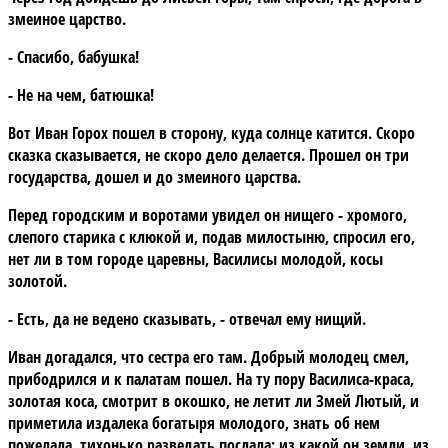
змеиное царство.
- Спасибо, бабушка!
- Не на чем, батюшка!
Вот Иван Горох пошел в сторону, куда солнце катится. Скоро
сказка сказывается, не скоро дело делается. Прошел он три
государства, дошел и до змеиного царства.
Перед городским и воротами увидел он нищего - хромого,
слепого старика с клюкой и, подав милостыню, спросил его,
нет ли в том городе царевны, Василисы молодой, косы
золотой.
- Есть, да не ведено сказывать, - отвечал ему нищий.
Иван догадался, что сестра его там. Добрый молодец смел,
прибодрился и к палатам пошел. На ту пору Василиса-краса,
золотая коса, смотрит в окошко, не летит ли Змей Лютый, и
приметила издалека богатыря молодого, знать об нем
пожелала, тихонько разведать послала: из какой он земли, из