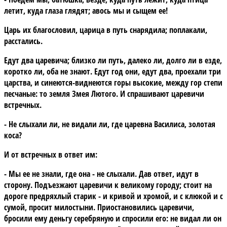
летит, куда глаза глядят; авось мы и сыщем ее!
Царь их благословил, царица в путь снарядила; поплакали,
расстались.
Едут два царевича; близко ли путь, далеко ли, долго ли в езде,
коротко ли, оба не знают. Едут год они, едут два, проехали три
царства, и синеются-виднеются горы высокие, между гор степи
песчаные: то земля Змея Лютого. И спрашивают царевичи
встречных.
- Не слыхали ли, не видали ли, где царевна Василиса, золотая
коса?
И от встречных в ответ им:
- Мы ее не знали, где она - не слыхали. Дав ответ, идут в
сторону. Подъезжают царевичи к великому городу; стоит на
дороге предряхлый старик - и кривой и хромой, и с клюкой и с
сумой, просит милостыни. Приостановились царевичи,
бросили ему деньгу серебряную и спросили его: не видал ли он