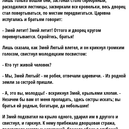
Лишь только вошли они, застонал столб серебряный,
расходилися лестницы, засверкали все кровельки, весь дворец
стал повертываться, по местам передвигаться. Царевна
испугалась и братьям говорит:
- Змей летит! Змей летит! Оттого и дворец кругом
перевертывается. Скройтесь, братья!
Лишь сказала, как Змей Лютый влетел, и он крикнул громким
голосом, свистнул молодецким посвистом:
- Кто тут живой человек?
- Мы, Змей Лютый! - не робея, отвечали царевичи. - Из родной
земли за сестрой пришли.
- А, это вы, молодцы! - вскрикнул Змей, крыльями хлопая. -
Незачем бы вам от меня пропадать, здесь сестры искать; вы
братья ей родные, богатыри, да небольшие!
И Змей подхватил на крыло одного, ударил им в другого и
свистнул, и гаркнул. К нему прибежала дворцовая стража,