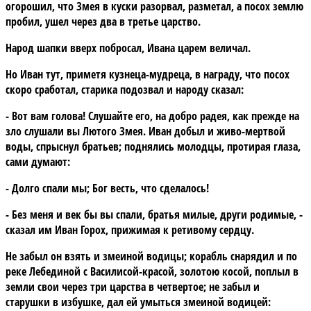
огорошил, что Змея в куски разорвал, разметал, а посох землю
пробил, ушел через два в третье царство.
Народ шапки вверх побросал, Ивана царем величал.
Но Иван тут, приметя кузнеца-мудреца, в награду, что посох
скоро сработал, старика подозвал и народу сказал:
- Вот вам голова! Слушайте его, на добро радея, как прежде на
зло слушали вы Лютого Змея. Иван добыл и живо-мертвой
воды, спрыснул братьев; поднялись молодцы, протирая глаза,
сами думают:
- Долго спали мы; Бог весть, что сделалось!
- Без меня и век бы вы спали, братья милые, други родимые, -
сказал им Иван Горох, прижимая к ретивому сердцу.
Не забыл он взять и змеиной водицы; корабль снарядил и по
реке Лебединой с Василисой-красой, золотою косой, поплыл в
земли свои через три царства в четвертое; не забыл и
старушки в избушке, дал ей умыться змеиной водицей: