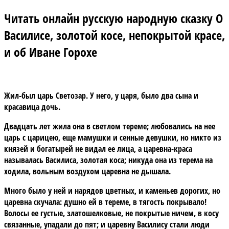
Читать онлайн русскую народную сказку О
Василисе, золотой косе, непокрытой красе,
и об Иване Горохе
Жил-был царь Светозар. У него, у царя, было два сына и
красавица дочь.
Двадцать лет жила она в светлом тереме; любовались на нее
царь с царицею, еще мамушки и сенные девушки, но никто из
князей и богатырей не видал ее лица, а царевна-краса
называлась Василиса, золотая коса; никуда она из терема на
ходила, вольным воздухом царевна не дышала.
Много было у ней и нарядов цветных, и каменьев дорогих, но
царевна скучала: душно ей в тереме, в тягость покрывало!
Волосы ее густые, златошелковые, не покрытые ничем, в косу
связанные, упадали до пят; и царевну Василису стали люди