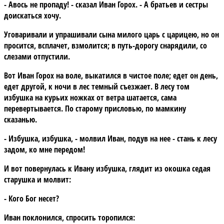
- Авось не пропаду! - сказал Иван Горох. - А братьев и сестры
доискаться хочу.
Уговаривали и упрашивали сына милого царь с царицею, но он
просится, всплачет, взмолится; в путь-дорогу снарядили, со
слезами отпустили.
Вот Иван Горох на воле, выкатился в чистое поле; едет он день,
едет другой, к ночи в лес темный съезжает. В лесу том
избушка на курьих ножках от ветра шатается, сама
перевертывается. По старому присловью, по мамкину
сказанью.
- Избушка, избушка, - молвил Иван, подув на нее - стань к лесу
задом, ко мне передом!
И вот повернулась к Ивану избушка, глядит из окошка седая
старушка и молвит:
- Кого Бог несет?
Иван поклонился, спросить торопился: