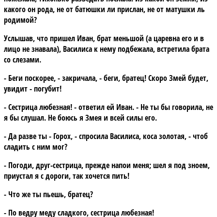
какого он рода, не от батюшки ли прислан, не от матушки ль
родимой?
Услышав, что пришел Иван, брат меньшой (а царевна его и в
лицо не знавала), Василиса к нему подбежала, встретила брата
со слезами.
- Беги поскорее, - закричала, - беги, братец! Скоро Змей будет,
увидит - погубит!
- Сестрица любезная! - ответил ей Иван. - Не ты бы говорила, не
я бы слушал. Не боюсь я Змея и всей силы его.
- Да разве ты - Горох, - спросила Василиса, коса золотая, - чтоб
сладить с ним мог?
- Погоди, друг-сестрица, прежде напои меня; шел я под зноем,
приустал я с дороги, так хочется пить!
- Что же ты пьешь, братец?
- По ведру меду сладкого, сестрица любезная!