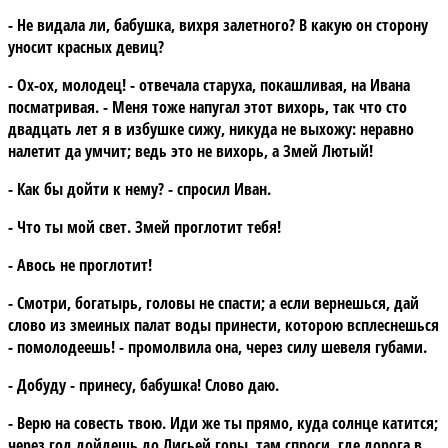
- Не видала ли, бабушка, вихря залетного? В какую он сторону
уносит красных девиц?
- Ох-ох, молодец! - отвечала старуха, покашливая, на Ивана
посматривая. - Меня тоже напугал этот вихорь, так что сто
двадцать лет я в избушке сижу, никуда не выхожу: неравно
налетит да умчит; ведь это не вихорь, а Змей Лютый!
- Как бы дойти к нему? - спросил Иван.
- Что ты мой свет. Змей проглотит тебя!
- Авось не проглотит!
- Смотри, богатырь, головы не спасти; а если вернешься, дай
слово из змеиных палат воды принести, которою всплеснешься
- помолодеешь! - промолвила она, через силу шевеля губами.
- Добуду - принесу, бабушка! Слово даю.
- Верю на совесть твою. Иди же ты прямо, куда солнце катится;
через год дойдешь до Лисьей горы, там спроси, где дорога в