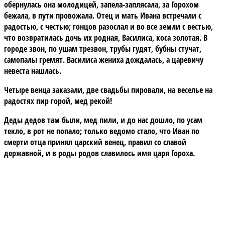
обернулась она молодицей, запела-заплясала, за Горохом
бежала, в пути провожала. Отец и мать Ивана встречали с
радостью, с честью; гонцов разослал и во все земли с вестью,
что возвратилась дочь их родная, Василиса, коса золотая. В
городе звон, по ушам трезвон, трубы гудят, бубны стучат,
самопалы гремят. Василиса жениха дождалась, а царевичу
невеста нашлась.
Четыре венца заказали, две свадьбы пировали, на веселье на
радостях пир горой, мед рекой!
Деды дедов там были, мед пили, и до нас дошло, по усам
текло, в рот не попало; только ведомо стало, что Иван по
смерти отца принял царский венец, правил со славой
державной, и в роды родов славилось имя царя Гороха.