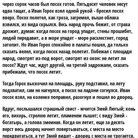
через сорок часов был посох готов. Пятьдесят человек несут
едва тащат, а Иван Горох взял одной рукой - бросил посох
вверх. Посох полетел, как гроза, загремел, выше облака
взвился, из вида скрылся. Весь народ прочь бежит, от страха
дрожит, думая: когда посох на город упадет, стены прошибет,
людей передавит, а в море упадет - море расхлестнет, город
затопит. Но Иван Горох спокойно в палаты пошел, да только
сказать велел, когда посох назад полетит. Побежал с площади
народ, смотрят из-под ворот, смотрят из окон: не летит ли
посох? Ждут час, ждут другой, на третий задрожали, сказать
прибежали, что посох летит.
Тогда Горох выскочил на площадь, руку подставил, на лету
подхватил, сам не нагнулся, а посох на ладони согнулся. Иван
посох взял, на коленке поправил, разогнул и пошел во дворец.
Вдруг, послышался страшный свист - мчится Змей Лютый; конь
его, вихорь, стрелою летит, пламенем пышет; с виду Змей -
богатырь, а голова змеиная. Когда он летит, еще за десять
верст весь дворец начнет повертываться, с места на место
передвигаться, а тут Змей видит - дворец с места не трогается.