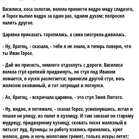
Василиса, коса золотая, велела принести ведро меду сладкого,
и Горох выпил ведро за один раз, одним духом; попросил
налить другое.
Царевна приказать торопилась, а сама смотрела-дивилась.
- Ну, братец, - сказала, - тебя я не знала, я теперь поверю, что
ты Иван Горох.
- Дай же присесть, немного отдохнуть с дороги. Василиса
велела стул крепкий придвинуть, но стул под Иваном
ломается, в куски разлетается; принесли другой стул, весь
железом окованный, и тот затрещал и погнулся.
- Ах, братец, - вскричала царевна, - это стул Змея Лютого.
- Ну, видно, я потяжеле, - сказал Горох, усмехнувшись, встал и
пошел на улицу, из палат в кузницу. И там заказал он старому
мудрецу, придворному кузнецу, сковать посох железный в
пятьсот пуд. Кузнецы за работу взялись-принялись, куют
железо, день и ночь молотами гремят, только искры летят;