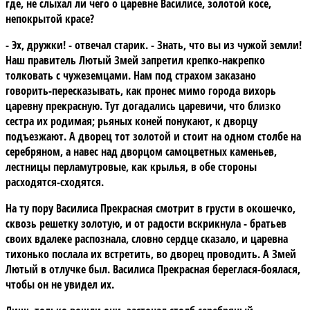
где, не слыхал ли чего о царевне Василисе, золотой косе,
непокрытой красе?
- Эх, дружки! - отвечал старик. - Знать, что вы из чужой земли!
Наш правитель Лютый Змей запретил крепко-накрепко
толковать с чужеземцами. Нам под страхом заказано
говорить-пересказывать, как пронес мимо города вихорь
царевну прекрасную. Тут догадались царевичи, что близко
сестра их родимая; рьяных коней понукают, к дворцу
подъезжают. А дворец тот золотой и стоит на одном столбе на
серебряном, а навес над дворцом самоцветных каменьев,
лестницы перламутровые, как крылья, в обе стороны
расходятся-сходятся.
На ту пору Василиса Прекрасная смотрит в грусти в окошечко,
сквозь решетку золотую, и от радости вскрикнула - братьев
своих вдалеке распознала, словно сердце сказало, и царевна
тихонько послала их встретить, во дворец проводить. А Змей
Лютый в отлучке был. Василиса Прекрасная береглася-боялася,
чтобы он не увидел их.