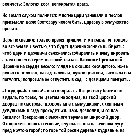
величать: Золотая коса, непокрытая краса.
Но земля слухом полнится: многие цари узнавали и послов
присылали царю Светозару челом бить, царевну в замужество
просить.
Царь не спешил; только время пришло, и отправил он гонцов
во все земли с вестью, что будет царевна жениха выбирать:
чтоб цари и царевичи съезжалисьсобирались к нему пировать,
а сам пошел в терем высокий сказать Василисе Прекрасной.
Царевне на сердце весело; глядя из окошка косящатого, из-за
решетки золотой, на сад зеленый, лужок цветной, захотела она
погулять; попросила ее отпустить в сад - с девицами поиграть.
- Государь-батюшка! - она говорила. - Я еще свету Божия не
видала, по траве, по цветам не ходила, на твой царский
дворец не смотрела; дозволь мне с мамушками, с сенными
девушками в саду проходиться. Царь дозволил, и сошла
Василиса Прекрасная с высокого терема на широкий двор.
Отворились ворота тесовые, очутилась она на зеленом лугу
пред крутою горой; по горе той росли деревья кудрявые, на