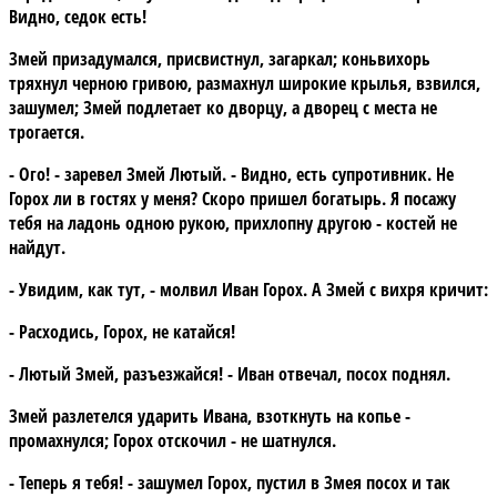
Видно, седок есть!
Змей призадумался, присвистнул, загаркал; коньвихорь
тряхнул черною гривою, размахнул широкие крылья, взвился,
зашумел; Змей подлетает ко дворцу, а дворец с места не
трогается.
- Ого! - заревел Змей Лютый. - Видно, есть супротивник. Не
Горох ли в гостях у меня? Скоро пришел богатырь. Я посажу
тебя на ладонь одною рукою, прихлопну другою - костей не
найдут.
- Увидим, как тут, - молвил Иван Горох. А Змей с вихря кричит:
- Расходись, Горох, не катайся!
- Лютый Змей, разъезжайся! - Иван отвечал, посох поднял.
Змей разлетелся ударить Ивана, взоткнуть на копье -
промахнулся; Горох отскочил - не шатнулся.
- Теперь я тебя! - зашумел Горох, пустил в Змея посох и так