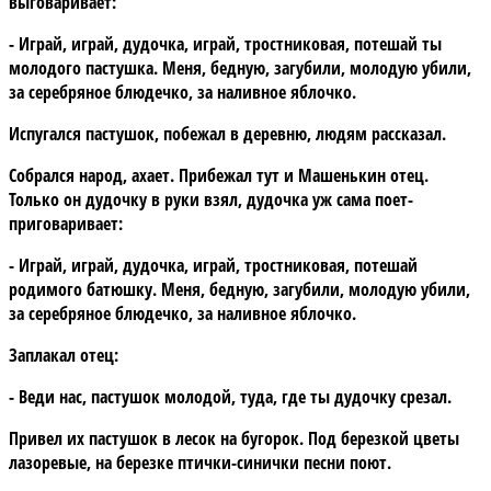
выговаривает:
- Играй, играй, дудочка, играй, тростниковая, потешай ты
молодого пастушка. Меня, бедную, загубили, молодую убили,
за серебряное блюдечко, за наливное яблочко.
Испугался пастушок, побежал в деревню, людям рассказал.
Собрался народ, ахает. Прибежал тут и Машенькин отец.
Только он дудочку в руки взял, дудочка уж сама поет-
приговаривает:
- Играй, играй, дудочка, играй, тростниковая, потешай
родимого батюшку. Меня, бедную, загубили, молодую убили,
за серебряное блюдечко, за наливное яблочко.
Заплакал отец:
- Веди нас, пастушок молодой, туда, где ты дудочку срезал.
Привел их пастушок в лесок на бугорок. Под березкой цветы
лазоревые, на березке птички-синички песни поют.