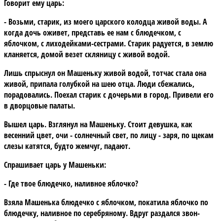
Говорит ему царь:
- Возьми, старик, из моего царского колодца живой воды. А
когда дочь оживет, представь ее нам с блюдечком, с
яблочком, с лиходейками-сестрами. Старик радуется, в землю
кланяется, домой везет скляницу с живой водой.
Лишь спрыснул он Машеньку живой водой, тотчас стала она
живой, припала голубкой на шею отца. Люди сбежались,
порадовались. Поехал старик с дочерьми в город. Привели его
в дворцовые палаты.
Вышел царь. Взглянул на Машеньку. Стоит девушка, как
весенний цвет, очи - солнечный свет, по лицу - заря, по щекам
слезы катятся, будто жемчуг, падают.
Спрашивает царь у Машеньки:
- Где твое блюдечко, наливное яблочко?
Взяла Машенька блюдечко с яблочком, покатила яблочко по
блюдечку, наливное по серебряному. Вдруг раздался звон-