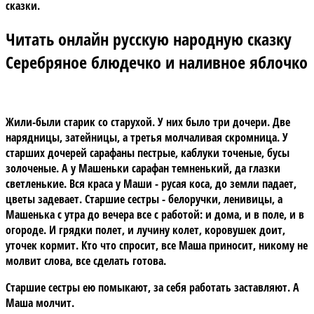
сказки.
Читать онлайн русскую народную сказку
Серебряное блюдечко и наливное яблочко
Жили-были старик со старухой. У них было три дочери. Две
нарядницы, затейницы, а третья молчаливая скромница. У
старших дочерей сарафаны пестрые, каблуки точеные, бусы
золоченые. А у Машеньки сарафан темненький, да глазки
светленькие. Вся краса у Маши - русая коса, до земли падает,
цветы задевает. Старшие сестры - белоручки, ленивицы, а
Машенька с утра до вечера все с работой: и дома, и в поле, и в
огороде. И грядки полет, и лучину колет, коровушек доит,
уточек кормит. Кто что спросит, все Маша приносит, никому не
молвит слова, все сделать готова.
Старшие сестры ею помыкают, за себя работать заставляют. А
Маша молчит.