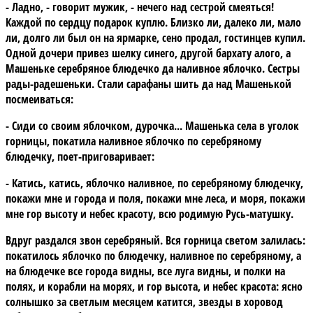
- Ладно, - говорит мужик, - нечего над сестрой смеяться!
Каждой по сердцу подарок куплю. Близко ли, далеко ли, мало
ли, долго ли был он на ярмарке, сено продал, гостинцев купил.
Одной дочери привез шелку синего, другой бархату алого, а
Машеньке серебряное блюдечко да наливное яблочко. Сестры
рады-радешеньки. Стали сарафаны шить да над Машенькой
посмеиваться:
- Сиди со своим яблочком, дурочка... Машенька села в уголок
горницы, покатила наливное яблочко по серебряному
блюдечку, поет-приговаривает:
- Катись, катись, яблочко наливное, по серебряному блюдечку,
покажи мне и города и поля, покажи мне леса, и моря, покажи
мне гор высоту и небес красоту, всю родимую Русь-матушку.
Вдруг раздался звон серебряный. Вся горница светом залилась:
покатилось яблочко по блюдечку, наливное по серебряному, а
на блюдечке все города видны, все луга видны, и полки на
полях, и корабли на морях, и гор высота, и небес красота: ясно
солнышко за светлым месяцем катится, звезды в хоровод