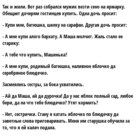
Так и жили. Вот раз собрался мужик везти сено на ярмарку.
Обещает дочерям гостинцев купить. Одна дочь просит:
- Купи мне, батюшка, шелку на сарафан. Другая дочь просит:
- А мне купи алого бархату. А Маша молчит. Жаль стало ее
старику:
- А тебе что купить, Машенька?
- А мне купи, родимый батюшка, наливное яблочко да
серебряное блюдечко.
Засмеялись сестры, за бока ухватились.
- Ай да Маша, ай да дурочка! Да у нас яблок полный сад, любое
бери, да на что тебе блюдечко? Утят кормить?
- Нет, сестрички. Стану я катать яблочко по блюдечку да
заветные слова приговаривать. Меня им старушка обучила за
то, что я ей калач подала.