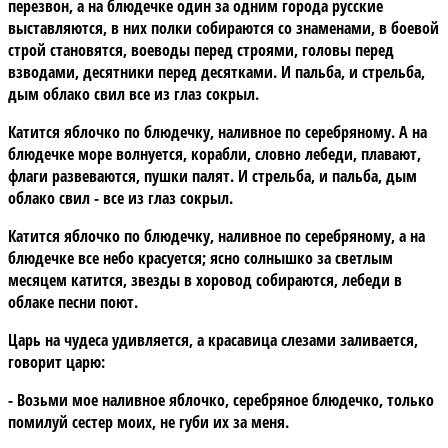
перезвон, а на блюдечке один за одним города русские
выставляются, в них полки собираются со знаменами, в боевой
строй становятся, воеводы перед строями, головы перед
взводами, десятники перед десятками. И пальба, и стрельба,
дым облако свил все из глаз сокрыл.
Катится яблочко по блюдечку, наливное по серебряному. А на
блюдечке море волнуется, корабли, словно лебеди, плавают,
флаги развеваются, пушки палят. И стрельба, и пальба, дым
облако свил - все из глаз сокрыл.
Катится яблочко по блюдечку, наливное по серебряному, а на
блюдечке все небо красуется; ясно солнышко за светлым
месяцем катится, звезды в хоровод собираются, лебеди в
облаке песни поют.
Царь на чудеса удивляется, а красавица слезами заливается,
говорит царю:
- Возьми мое наливное яблочко, серебряное блюдечко, только
помилуй сестер моих, не губи их за меня.