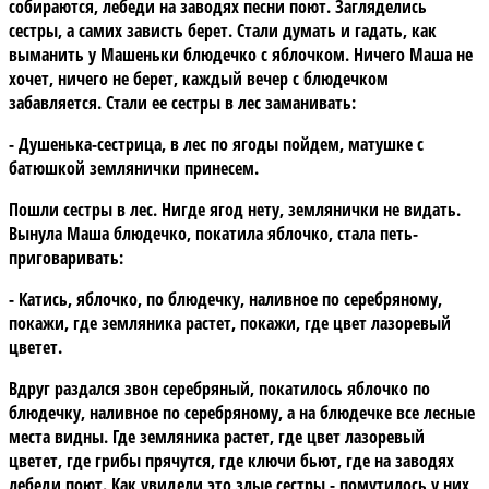
собираются, лебеди на заводях песни поют. Загляделись
сестры, а самих зависть берет. Стали думать и гадать, как
выманить у Машеньки блюдечко с яблочком. Ничего Маша не
хочет, ничего не берет, каждый вечер с блюдечком
забавляется. Стали ее сестры в лес заманивать:
- Душенька-сестрица, в лес по ягоды пойдем, матушке с
батюшкой землянички принесем.
Пошли сестры в лес. Нигде ягод нету, землянички не видать.
Вынула Маша блюдечко, покатила яблочко, стала петь-
приговаривать:
- Катись, яблочко, по блюдечку, наливное по серебряному,
покажи, где земляника растет, покажи, где цвет лазоревый
цветет.
Вдруг раздался звон серебряный, покатилось яблочко по
блюдечку, наливное по серебряному, а на блюдечке все лесные
места видны. Где земляника растет, где цвет лазоревый
цветет, где грибы прячутся, где ключи бьют, где на заводях
лебеди поют. Как увидели это злые сестры - помутилось у них