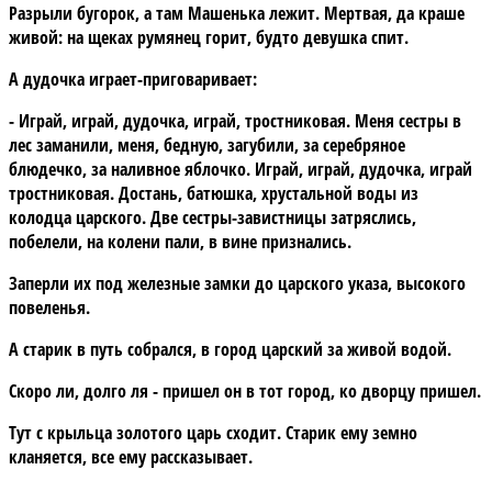
Разрыли бугорок, а там Машенька лежит. Мертвая, да краше
живой: на щеках румянец горит, будто девушка спит.
А дудочка играет-приговаривает:
- Играй, играй, дудочка, играй, тростниковая. Меня сестры в
лес заманили, меня, бедную, загубили, за серебряное
блюдечко, за наливное яблочко. Играй, играй, дудочка, играй
тростниковая. Достань, батюшка, хрустальной воды из
колодца царского. Две сестры-завистницы затряслись,
побелели, на колени пали, в вине признались.
Заперли их под железные замки до царского указа, высокого
повеленья.
А старик в путь собрался, в город царский за живой водой.
Скоро ли, долго ля - пришел он в тот город, ко дворцу пришел.
Тут с крыльца золотого царь сходит. Старик ему земно
кланяется, все ему рассказывает.