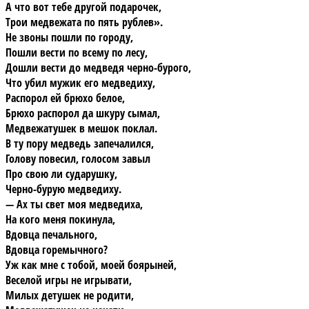
А что вот тебе другой подарочек,
Трои медвежата по пять рублев».
Не звоны пошли по городу,
Пошли вести по всему по лесу,
Дошли вести до медведя черно-бурого,
Что убил мужик его медведиху,
Распорол ей брюхо белое,
Брюхо распорол да шкуру сымал,
Медвежатушек в мешок поклал.
В ту пору медведь запечалился,
Голову повесил, голосом завыл
Про свою ли сударушку,
Черно-бурую медведиху.
— Ах ты свет моя медведиха,
На кого меня покинула,
Вдовца печального,
Вдовца горемычного?
Уж как мне с тобой, моей боярыней,
Веселой игры не игрывати,
Милых детушек не родити,