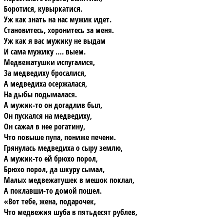
Боротися, кувыркатися.
Уж как знать на нас мужик идет.
Становитесь, хоронитесь за меня.
Уж как я вас мужику не выдам
И сама мужику …. выем.
Медвежатушки испугалися,
За медведиху бросалися,
А медведиха осержалася,
На дыбы подымалася.
А мужик-то он догадлив был,
Он пускался на медведиху,
Он сажал в нее рогатину,
Что повыше пупа, пониже печени.
Грянулась медведиха о сыру землю,
А мужик-то ей брюхо порол,
Брюхо порол, да шкуру сымал,
Малых медвежатушек в мешок поклал,
А поклавши-то домой пошел.
«Вот тебе, жена, подарочек,
Что медвежия шуба в пятьдесят рублев,