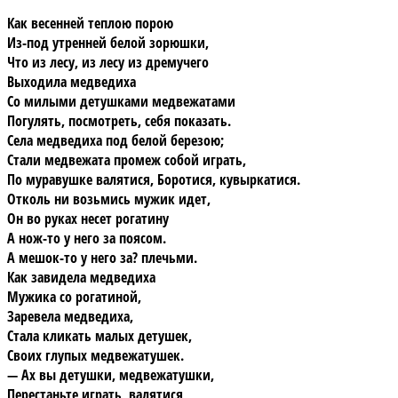
Как весенней теплою порою
Из-под утренней белой зорюшки,
Что из лесу, из лесу из дремучего
Выходила медведиха
Со милыми детушками медвежатами
Погулять, посмотреть, себя показать.
Села медведиха под белой березою;
Стали медвежата промеж собой играть,
По муравушке валятися, Боротися, кувыркатися.
Отколь ни возьмись мужик идет,
Он во руках несет рогатину
А нож-то у него за поясом.
А мешок-то у него за? плечьми.
Как завидела медведиха
Мужика со рогатиной,
Заревела медведиха,
Стала кликать малых детушек,
Своих глупых медвежатушек.
— Ах вы детушки, медвежатушки,
Перестаньте играть, валятися,