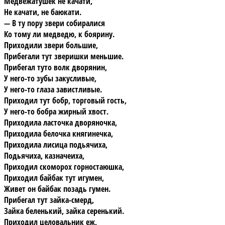
Медвежатушек не качати,
Не качати, не баюкати.
— В ту пору звери собиралися
Ко тому ли медведю, к боярину.
Приходили звери большие,
Прибегали тут зверишки меньшие.
Прибегал туто волк дворянин,
У него-то зубы закусливые,
У него-то глаза завистливые.
Приходил тут бобр, торговый гость,
У него-то бобра жирный хвост.
Приходила ласточка дворяночка,
Приходила белочка княгинечка,
Приходила лисица подьячиха,
Подьячиха, казначеиха,
Приходил скоморох горностаюшка,
Приходил байбак тут игумен,
Живет он байбак позадь гумен.
Прибегал тут зайка-смерд,
Зайка беленький, зайка серенький.
Приходил целовальник еж,