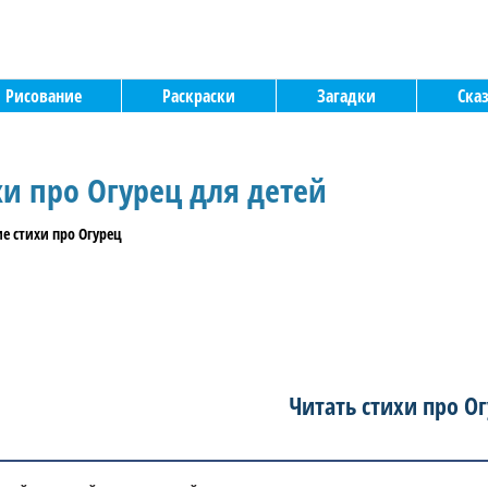
Рисование
Раскраски
Загадки
Ска
хи про Огурец для детей
Читать стихи про О