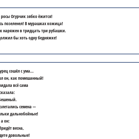
 росы Огурчик зябко ёжится!
сь позеленел! В мурашках кожица!
к наряжен в тридцать три рубашки.
олжил бы хоть одну бедняжке!
урец сошёл с ума…
л он, как помешанный!
видала всё сама
сказала:
Бешеный.
злетались семена —
льки дальнобойные!
 а он:
Придёт весна,
дете довольные!