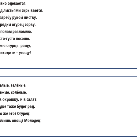
вко одевается,
д листьями скрывается.
згребу рукой листву,
грядки огурец сорву.
полам разломлю,
сто-густо посолю.
м я огурцы ращу,
иходите – угощу!
елые, зелёные,
ежие, солёные,
в окрошку, и в салат,
дке тоже будет рад.
о же это? Огурец!
бишь овощ? Молодец!