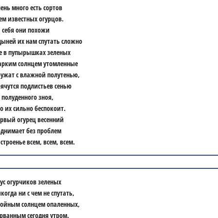
ень много есть сортов
ем известных огурцов.
 себя они похожи
дыней их нам спутать сложно
е в пупырышках зеленых
рким солнцем утомленные
ужат с влажной полутенью,
ячутся подлистьев сенью
 полуденного зноя,
о их сильно беспокоит.
рвый огурец весенний
днимает без проблем
строенье всем, всем, всем.
ус огурчиков зеленых
когда ни с чем не спутать,
ойным солнцем опаленных,
рванным сегодня утром.