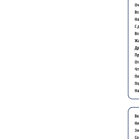
Оч
Вс
На
С 
Вс
Жа
Др
Пр
От
Чт
Пе
По
На
Вк
Ни
Зн
Со