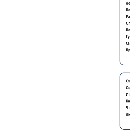
Ло
По
Ра
С 
По
Гу
Са
Пр
Сп
Св
И 
Ка
Чт
Лю