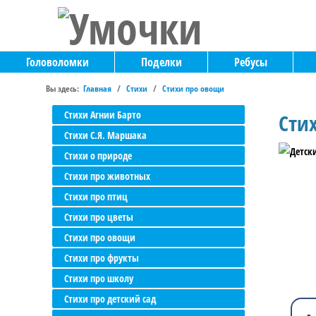
Головоломки
Поделки
Ребусы
Вы здесь:
Главная
Стихи
Стихи про овощи
Стихи Агнии Барто
Сти
Стихи С.Я. Маршака
Стихи о природе
Стихи про животных
Стихи про птиц
Стихи про цветы
Стихи про овощи
Стихи про фрукты
Стихи про школу
Стихи про детский сад