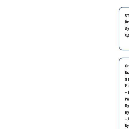
От
Ве
Лу
Од
Ог
Бы
Я 
И 
– 
Ра
Пу
Ну
– 
Бу