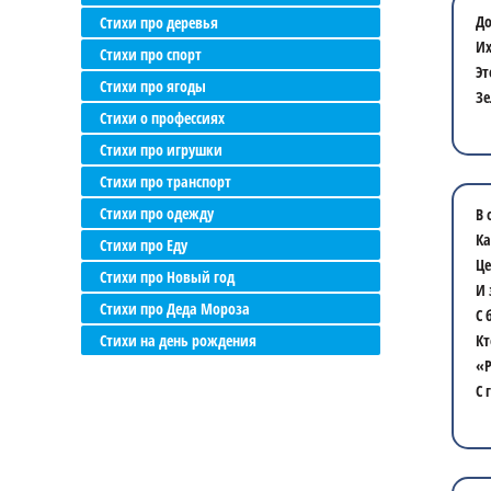
До
Стихи про деревья
Их
Стихи про спорт
Эт
Стихи про ягоды
Зе
Стихи о профессиях
Стихи про игрушки
Стихи про транспорт
Стихи про одежду
В 
Ка
Стихи про Еду
Це
Стихи про Новый год
И 
Стихи про Деда Мороза
С 
Стихи на день рождения
Кт
«Р
С 