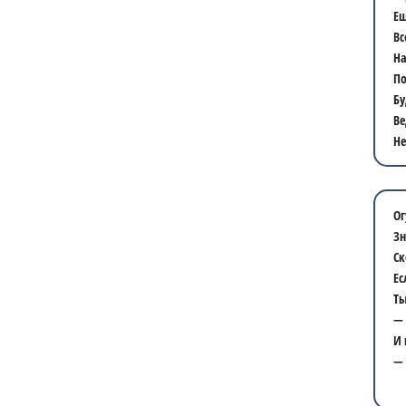
Еш
Вс
На
По
Бу
Ве
Не
Ог
Зн
Ск
Ес
Ты
— 
И 
— 