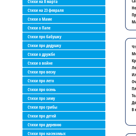
Са
Стихи на 8 марта
Но
Стихи на 23 февраля
Пр
Стихи о Маме
Ма
Стихи о Папе
Стихи про бабушку
Стихи про дедушку
Чт
Мо
Стихи о дружбе
Кр
Стихи о войне
Ло
Стихи про весну
Ил
Стихи про лето
Оч
Пл
Стихи про осень
То
Стихи про зиму
До
Стихи про грибы
В 
Стихи про детей
Стихи про деревню
Стихи про насекомых