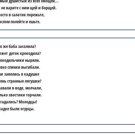
мый душистый из всех овощей,..
 не варите с ним щей и борщей.
осто в салатик порежьте,
слом полейте и ешьте.
о же баба засолила?
жет деток крокодила?
окодильчики ныряли,
вко спинки выгибали.
и завелись в кадушке
ень странные лягушки?
авали в воде, молчали,
лько хвостики торчали.
гадались? Молодцы!
кадке были огурцы.