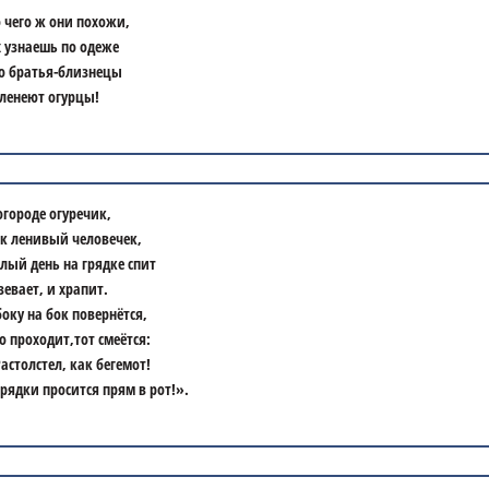
 чего ж они похожи,
 узнаешь по одеже
о братья-близнецы
ленеют огурцы!
огороде огуречик,
к ленивый человечек,
лый день на грядке спит
зевает, и храпит.
боку на бок повернётся,
о проходит,тот смеётся:
астолстел, как бегемот!
грядки просится прям в рот!».