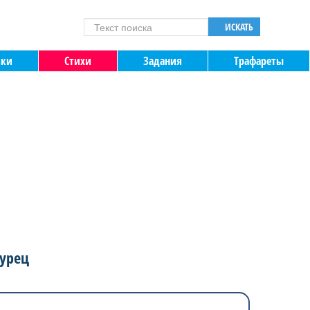
ИСКАТЬ
зки
Стихи
Задания
Трафареты
гурец