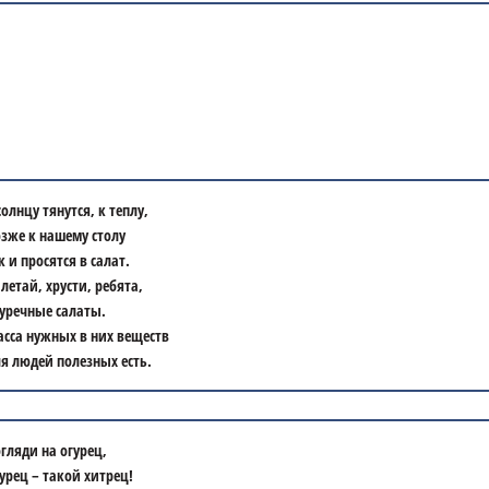
солнцу тянутся, к теплу,
зже к нашему столу
к и просятся в салат.
летай, хрусти, ребята,
уречные салаты.
сса нужных в них веществ
я людей полезных есть.
гляди на огурец,
урец – такой хитрец!