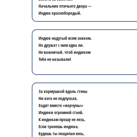
Начальник птичьего двора —
Индюк краснобородый.
Индюк надутый всем знаком,
Но дружат с ним едва ли.
Не важничай, чтоб индюком
Тебя не называли!
За кормушкой вдоль стены
Ни кого не подпуская,
Ходят вместе «ворчуны»
Индюки огромной стаей,
К индюкам прошу не лезь,
Если тронешь индюка,
Будешь ты пощипан весь,