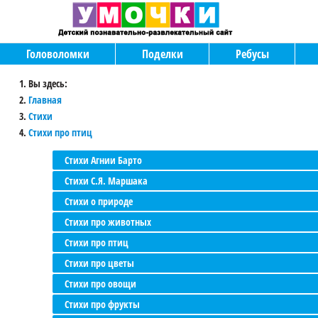
Головоломки
Поделки
Ребусы
Вы здесь:
Главная
Стихи
Стихи про птиц
Стихи Агнии Барто
Стихи С.Я. Маршака
Стихи о природе
Стихи про животных
Стихи про птиц
Стихи про цветы
Стихи про овощи
Стихи про фрукты