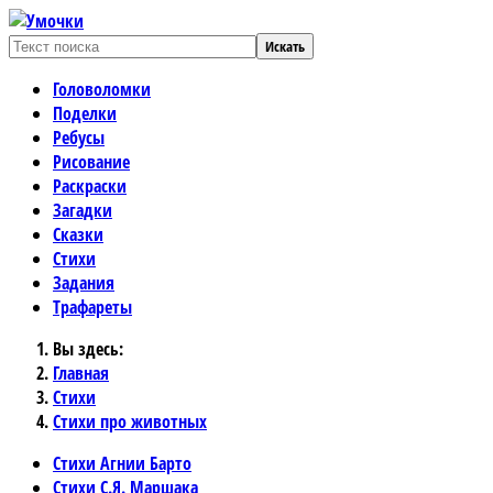
Искать
Головоломки
Поделки
Ребусы
Рисование
Раскраски
Загадки
Сказки
Стихи
Задания
Трафареты
Вы здесь:
Главная
Стихи
Стихи про животных
Стихи Агнии Барто
Стихи С.Я. Маршака