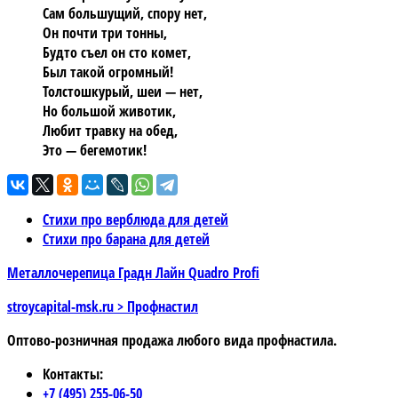
Сам большущий, спору нет,
Он почти три тонны,
Будто съел он сто комет,
Был такой огромный!
Толстошкурый, шеи — нет,
Но большой животик,
Любит травку на обед,
Это — бегемотик!
Стихи про верблюда для детей
Стихи про барана для детей
Металлочерепица Градн Лайн Quadro Profi
stroycapital-msk.ru > Профнастил
Оптово-розничная продажа любого вида
профнастила.
Контакты:
+7 (495) 255-06-50