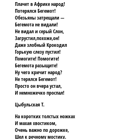
Плачет в Африке народ!
Потерялся Бегемот!
Обезьяны затрещали —
Бегемота не видали!
Не видал и серый Слон,
Загрустил,похоже,он!
Даже злобный Крокодил
Горькую слезу пустил!
Помогите! Помогите!
Бегемота разыщите!
Ну чего кричит народ?
Не терялся Бегемот!
Просто он вчера устал,
И немножечко проспал!
Цыбульская Т.
На коротких толстых ножках
И махая хвостиком,
Очень важно по дорожке,
Шел к речному мостику.