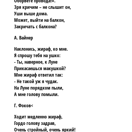
Оборвете провода!».
Зря кричим – не слышит он,
Уши выше дома.
Может, выйти на балкон,
Закричать с балкона?
А. Вайнер
Наклонись, жираф, ко мне.
Я спрошу тебя на ушко:
- Ты, наверное, к Луне
Прикасаешься макушкой?
Мне жираф ответил так:
- Не такой уж я чудак.
На Луне порядком пыли,
А мне голову помыли.
Г. Фоков<
Ходит медленно жираф,
Гордо голову задрав,
Очень стройный, очень яркий!