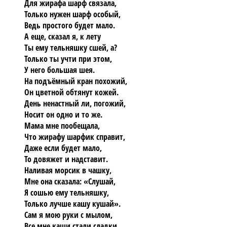
Для жирафа шарф связала,
Только нужен шарф особый,
Ведь простого будет мало.
А еще, сказал я, к лету
Ты ему тельняшку сшей, а?
Только ты учти при этом,
У него большая шея.
На подъёмный кран похожий,
Он цветной обтянут кожей.
День ненастный ли, погожий,
Носит он одно и то же.
Мама мне пообещала,
Что жирафу шарфик справит,
Даже если будет мало,
То довяжет и надставит.
Наливая морсик в чашку,
Мне она сказала: «Слушай,
Я сошью ему тельняшку,
Только лучше кашу кушай».
Сам я мою руки с мылом,
Все мне каши стали сладки.