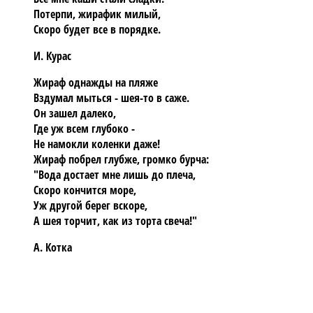
Потерпи, жирафик милый,
Скоро будет все в порядке.
И. Курас
Жираф однажды на пляже
Вздумал мыться - шея-то в саже.
Он зашел далеко,
Где уж всем глубоко -
Не намокли коленки даже!
Жираф побрел глубже, громко бурча:
"Вода достает мне лишь до плеча,
Скоро кончится море,
Уж другой берег вскоре,
А шея торчит, как из торта свеча!"
А. Котка